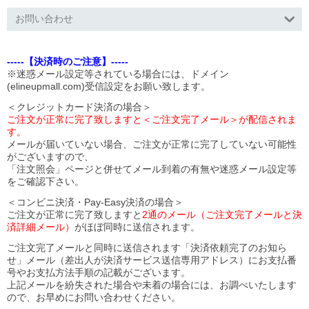
お問い合わせ
-----【決済時のご注意】-----
※迷惑メール設定等されている場合には、ドメイン
(elineupmall.com)受信設定をお願い致します。
＜クレジットカード決済の場合＞
ご注文が正常に完了致しますと＜ご注文完了メール＞が配信されま
す。
メールが届いていない場合、ご注文が正常に完了していない可能性
がございますので、
「注文照会」ページと併せてメール到着の有無や迷惑メール設定等
をご確認下さい。
＜コンビニ決済・Pay-Easy決済の場合＞
ご注文が正常に完了致しますと
2通のメール（ご注文完了メールと決
済詳細メール）
がほぼ同時に送信されます。
ご注文完了メールと同時に送信されます「決済依頼完了のお知ら
せ」メール（差出人が決済サービス送信専用アドレス）にお支払番
号やお支払方法手順の記載がございます。
上記メールを紛失された場合や未着の場合には、お調べいたします
ので、お早めにお問い合わせください。