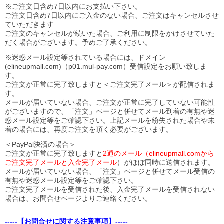
※ご注文日含め7日以内にお支払い下さい。
ご注文日含め7日以内にご入金のない場合、ご注文はキャンセルさせ
ていただきます
ご注文のキャンセルが続いた場合、ご利用に制限をかけさせていた
だく場合がございます。予めご了承ください。
※迷惑メール設定等されている場合には、ドメイン
(elineupmall.com)（p01.mul-pay.com）受信設定をお願い致しま
す。
ご注文が正常に完了致しますと＜ご注文完了メール＞が配信されま
す。
メールが届いていない場合、ご注文が正常に完了していない可能性
がございますので、「注文」ページと併せてメール到着の有無や迷
惑メール設定等をご確認下さい。
上記メールを紛失された場合や未
着の場合には、再度ご注文を頂く必要がございます。
＜PayPal決済の場合＞
ご注文が正常に完了致しますと
2通のメール（elineupmall.comから
ご注文完了メールと入金完了メール
）がほぼ同時に送信されます。
メールが届いていない場合、「注文」ページと併せてメール受信の
有無や迷惑メール設定等をご確認下さい。
ご注文完了メールを受信された後、入金完了メールを受信されない
場合は、お問合せページよりご連絡ください。
-----【お問合せに関する注意事項】-----