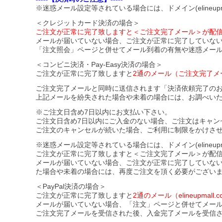
※迷惑メール設定等されている場合には、ドメイン(elineupm
＜クレジットカード決済の場合＞
ご注文が正常に完了致しますと＜ご注文完了メール＞が配
メールが届いていない場合、ご注文が正常に完了していな
「注文照会」ページと併せてメール到着の有無や迷惑メー
＜コンビニ決済・Pay-Easy決済の場合＞
ご注文が正常に完了致しますと
2通のメール（ご注文完了メ
ご注文完了メールと同時に送信されます「決済依頼完了の
上記メールを紛失された場合や未着の場合には、お調べい
※ご注文日含め7日以内にお支払い下さい。
ご注文日含め7日以内にご入金のない場合、ご注文はキャン
ご注文のキャンセルが続いた場合、ご利用に制限をかけさ
※迷惑メール設定等されている場合には、ドメイン(elineupmal
ご注文が正常に完了致しますと＜ご注文完了メール＞が配
メールが届いていない場合、ご注文が正常に完了していな
た場合や未着の場合には、再度ご注文を頂く必要がござい
＜PayPal決済の場合＞
ご注文が正常に完了致しますと
2通のメール（elineupma
メールが届いていない場合、「注文」ページと併せてメー
ご注文完了メールを受信された後、入金完了メールを受信