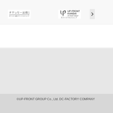
©UP-FRONT GROUP Co., Ltd. DC-FACTORY COMPANY