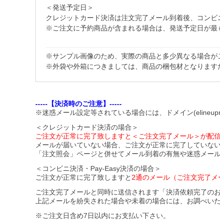
＜発送予定日＞
クレジットカード決済は注文完了メール到着後、コンビニ・Pa
※ご注文に予約商品が含まれる場合は、発送予定日が最
※サンプル画像のため、実際の商品と多少異なる場合が
※外袋や外箱につきましては、商品の梱包材となります
-----【決済時のご注意】-----
※迷惑メール設定等されている場合には、ドメイン(elineupm
＜クレジットカード決済の場合＞
ご注文が正常に完了致しますと＜ご注文完了メール＞が配
メールが届いていない場合、ご注文が正常に完了していな
「注文照会」ページと併せてメール到着の有無や迷惑メー
＜コンビニ決済・Pay-Easy決済の場合＞
ご注文が正常に完了致しますと
2通のメール（ご注文完了メ
ご注文完了メールと同時に送信されます「決済依頼完了の
上記メールを紛失された場合や未着の場合には、お調べい
※ご注文日含め7日以内にお支払い下さい。