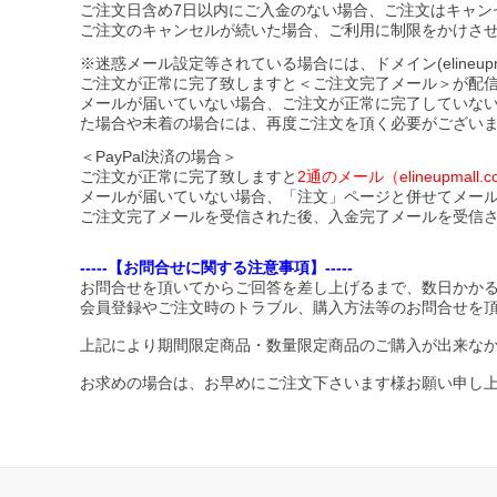
ご注文日含め7日以内にご入金のない場合、ご注文はキャン
ご注文のキャンセルが続いた場合、ご利用に制限をかけさ
※迷惑メール設定等されている場合には、ドメイン(elineupmal
ご注文が正常に完了致しますと＜ご注文完了メール＞が配
メールが届いていない場合、ご注文が正常に完了していな
た場合や未着の場合には、再度ご注文を頂く必要がござい
＜PayPal決済の場合＞
ご注文が正常に完了致しますと
2通のメール（elineupma
メールが届いていない場合、「注文」ページと併せてメー
ご注文完了メールを受信された後、入金完了メールを受信
-----【お問合せに関する注意事項】-----
お問合せを頂いてからご回答を差し上げるまで、数日かか
会員登録やご注文時のトラブル、購入方法等のお問合せを
上記により期間限定商品・数量限定商品のご購入が出来な
お求めの場合は、お早めにご注文下さいます様お願い申し