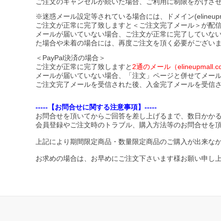
ご注文のキャンセルが続いた場合、ご利用に制限をかけさ
※迷惑メール設定等されている場合には、ドメイン(elineupmal
ご注文が正常に完了致しますと＜ご注文完了メール＞が配
メールが届いていない場合、ご注文が正常に完了していな
た場合や未着の場合には、再度ご注文を頂く必要がござい
＜PayPal決済の場合＞
ご注文が正常に完了致しますと
2通のメール（elineupma
メールが届いていない場合、「注文」ページと併せてメー
ご注文完了メールを受信された後、入金完了メールを受信
-----【お問合せに関する注意事項】-----
お問合せを頂いてからご回答を差し上げるまで、数日かか
会員登録やご注文時のトラブル、購入方法等のお問合せを
上記により期間限定商品・数量限定商品のご購入が出来な
お求めの場合は、お早めにご注文下さいます様お願い申し