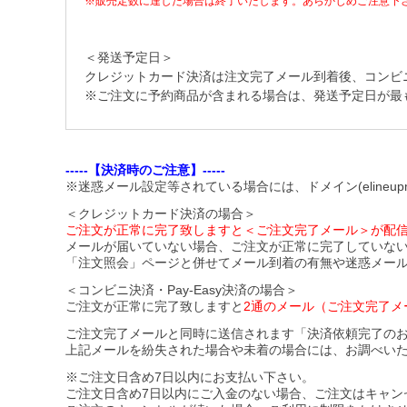
※販売定数に達した場合は終了いたします。あらかじめご注意下
＜発送予定日＞
クレジットカード決済は注文完了メール到着後、コンビニ・Pa
※ご注文に予約商品が含まれる場合は、発送予定日が最
-----【決済時のご注意】-----
※迷惑メール設定等されている場合には、ドメイン(elineupm
＜クレジットカード決済の場合＞
ご注文が正常に完了致しますと＜ご注文完了メール＞が配
メールが届いていない場合、ご注文が正常に完了していな
「注文照会」ページと併せてメール到着の有無や迷惑メー
＜コンビニ決済・Pay-Easy決済の場合＞
ご注文が正常に完了致しますと
2通のメール（ご注文完了メ
ご注文完了メールと同時に送信されます「決済依頼完了の
上記メールを紛失された場合や未着の場合には、お調べい
※ご注文日含め7日以内にお支払い下さい。
ご注文日含め7日以内にご入金のない場合、ご注文はキャン