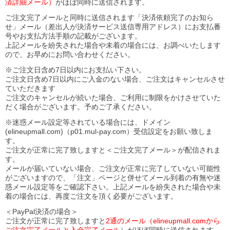
済詳細メール）
がほぼ同時に送信されます。
ご注文完了メールと同時に送信されます「決済依頼完了のお知ら
せ」メール（差出人が決済サービス送信専用アドレス）にお支払番
号やお支払方法手順の記載がございます。
上記メールを紛失された場合や未着の場合には、お調べいたします
ので、お早めにお問い合わせください。
※ご注文日含め7日以内にお支払い下さい。
ご注文日含め7日以内にご入金のない場合、ご注文はキャンセルさせ
ていただきます
ご注文のキャンセルが続いた場合、ご利用に制限をかけさせていた
だく場合がございます。予めご了承ください。
※迷惑メール設定等されている場合には、ドメイン
(elineupmall.com)（p01.mul-pay.com）受信設定をお願い致しま
す。
ご注文が正常に完了致しますと＜ご注文完了メール＞が配信されま
す。
メールが届いていない場合、ご注文が正常に完了していない可能性
がございますので、「注文」ページと併せてメール到着の有無や迷
惑メール設定等をご確認下さい。
上記メールを紛失された場合や未
着の場合には、再度ご注文を頂く必要がございます。
＜PayPal決済の場合＞
ご注文が正常に完了致しますと
2通のメール（elineupmall.comから