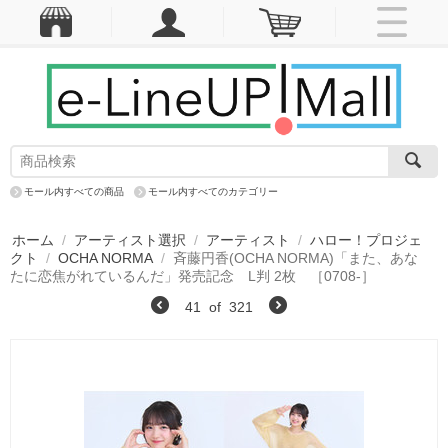
モール内すべての商品
モール内すべてのカテゴリー
ホーム
/
アーティスト選択
/
アーティスト
/
ハロー！プロジェ
クト
/
OCHA NORMA
/
斉藤円香(OCHA NORMA)「また、あな
たに恋焦がれているんだ」発売記念 L判 2枚 ［0708-］
41
of
321