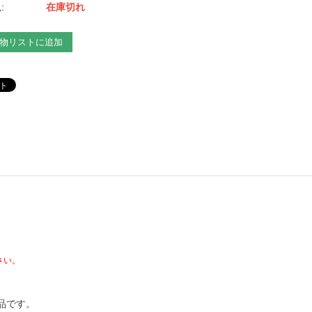
:
在庫切れ
物リストに追加
さい。
。
品です。