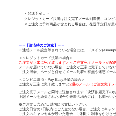
＜発送予定日＞
クレジットカード決済は注文完了メール到着後、コンビニ・Pa
※ご注文に予約商品が含まれる場合は、発送予定日が最
-----【決済時のご注意】-----
※迷惑メール設定等されている場合には、ドメイン(elineupm
＜クレジットカード決済の場合＞
ご注文が正常に完了致しますと＜ご注文完了メール＞が配
メールが届いていない場合、ご注文が正常に完了していな
「注文照会」ページと併せてメール到着の有無や迷惑メー
＜コンビニ決済・Pay-Easy決済の場合＞
ご注文が正常に完了致しますと
2通のメール（ご注文完了メ
ご注文完了メールと同時に送信されます「決済依頼完了の
上記メールを紛失された場合や未着の場合には、お調べい
※ご注文日含め7日以内にお支払い下さい。
ご注文日含め7日以内にご入金のない場合、ご注文はキャン
ご注文のキャンセルが続いた場合、ご利用に制限をかけさ