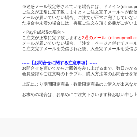
※迷惑メール設定等されている場合には、ドメイン(elineupmal
ご注文が正常に完了致しますと＜ご注文完了メール＞が配
メールが届いていない場合、ご注文が正常に完了していな
た場合や未着の場合には、再度ご注文を頂く必要がござい
＜PayPal決済の場合＞
ご注文が正常に完了致しますと
2通のメール（elineupma
メールが届いていない場合、「注文」ページと併せてメー
ご注文完了メールを受信された後、入金完了メールを受信
-----【お問合せに関する注意事項】-----
お問合せを頂いてからご回答を差し上げるまで、数日かか
会員登録やご注文時のトラブル、購入方法等のお問合せを
上記により期間限定商品・数量限定商品のご購入が出来な
お求めの場合は、お早めにご注文下さいます様お願い申し