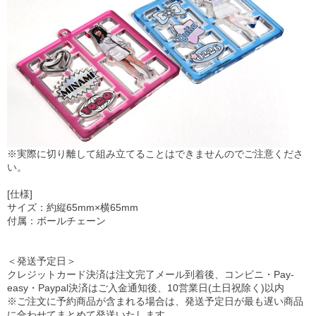
※実際に切り離して組み立てることはできませんのでご注意くださ
い。
[仕様]
サイズ：約縦65mm×横65mm
付属：ボールチェーン
＜発送予定日＞
クレジットカード決済は注文完了メール到着後、コンビニ・Pay-
easy・Paypal決済はご入金通知後、10営業日(土日祝除く)以内
※ご注文に予約商品が含まれる場合は、発送予定日が最も遅い商品
に合わせてまとめて発送いたします。