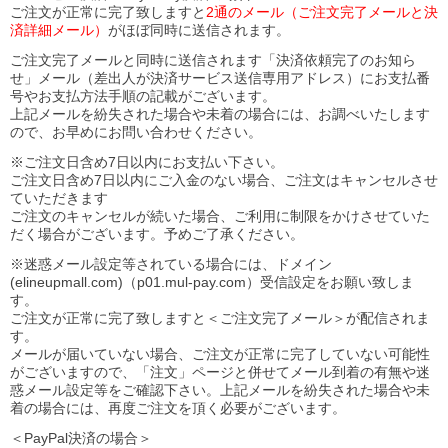
ご注文が正常に完了致しますと
2通のメール（ご注文完了メールと決
済詳細メール）
がほぼ同時に送信されます。
ご注文完了メールと同時に送信されます「決済依頼完了のお知ら
せ」メール（差出人が決済サービス送信専用アドレス）にお支払番
号やお支払方法手順の記載がございます。
上記メールを紛失された場合や未着の場合には、お調べいたします
ので、お早めにお問い合わせください。
※ご注文日含め7日以内にお支払い下さい。
ご注文日含め7日以内にご入金のない場合、ご注文はキャンセルさせ
ていただきます
ご注文のキャンセルが続いた場合、ご利用に制限をかけさせていた
だく場合がございます。予めご了承ください。
※迷惑メール設定等されている場合には、ドメイン
(elineupmall.com)（p01.mul-pay.com）受信設定をお願い致しま
す。
ご注文が正常に完了致しますと＜ご注文完了メール＞が配信されま
す。
メールが届いていない場合、ご注文が正常に完了していない可能性
がございますので、「注文」ページと併せてメール到着の有無や迷
惑メール設定等をご確認下さい。
上記メールを紛失された場合や未
着の場合には、再度ご注文を頂く必要がございます。
＜PayPal決済の場合＞