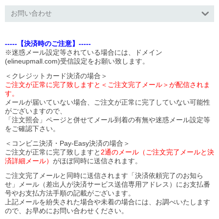
お問い合わせ
-----【決済時のご注意】-----
※迷惑メール設定等されている場合には、ドメイン
(elineupmall.com)受信設定をお願い致します。
＜クレジットカード決済の場合＞
ご注文が正常に完了致しますと＜ご注文完了メール＞が配信されま
す。
メールが届いていない場合、ご注文が正常に完了していない可能性
がございますので、
「注文照会」ページと併せてメール到着の有無や迷惑メール設定等
をご確認下さい。
＜コンビニ決済・Pay-Easy決済の場合＞
ご注文が正常に完了致しますと
2通のメール（ご注文完了メールと決
済詳細メール）
がほぼ同時に送信されます。
ご注文完了メールと同時に送信されます「決済依頼完了のお知ら
せ」メール（差出人が決済サービス送信専用アドレス）にお支払番
号やお支払方法手順の記載がございます。
上記メールを紛失された場合や未着の場合には、お調べいたします
ので、お早めにお問い合わせください。