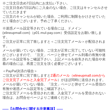
※ご注文日含め7日以内にお支払い下さい。
ご注文日含め7日以内にご入金のない場合、ご注文はキャンセルさせ
ていただきます
ご注文のキャンセルが続いた場合、ご利用に制限をかけさせていた
だく場合がございます。予めご了承ください。
※迷惑メール設定等されている場合には、ドメイン
(elineupmall.com)（p01.mul-pay.com）受信設定をお願い致しま
す。
ご注文が正常に完了致しますと＜ご注文完了メール＞が配信されま
す。
メールが届いていない場合、ご注文が正常に完了していない可能性
がございますので、「注文」ページと併せてメール到着の有無や迷
惑メール設定等をご確認下さい。
上記メールを紛失された場合や未
着の場合には、再度ご注文を頂く必要がございます。
＜PayPal決済の場合＞
ご注文が正常に完了致しますと
2通のメール（elineupmall.comから
ご注文完了メールと入金完了メール
）がほぼ同時に送信されます。
メールが届いていない場合、「注文」ページと併せてメール受信の
有無や迷惑メール設定等をご確認下さい。
ご注文完了メールを受信された後、入金完了メールを受信されない
場合は、お問合せページよりご連絡ください。
-----【お問合せに関する注意事項】-----