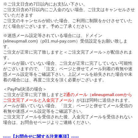
※ご注文日含め7日以内にお支払い下さい。
ご注文日含め7日以内にご入金のない場合、ご注文はキャンセルさせ
ていただきます
ご注文のキャンセルが続いた場合、ご利用に制限をかけさせていた
だく場合がございます。予めご了承ください。
※迷惑メール設定等されている場合には、ドメイン
(elineupmall.com)（p01.mul-pay.com）受信設定をお願い致しま
す。
ご注文が正常に完了致しますと＜ご注文完了メール＞が配信されま
す。
メールが届いていない場合、ご注文が正常に完了していない可能性
がございますので、「注文」ページと併せてメール到着の有無や迷
惑メール設定等をご確認下さい。
上記メールを紛失された場合や未
着の場合には、再度ご注文を頂く必要がございます。
＜PayPal決済の場合＞
ご注文が正常に完了致しますと
2通のメール（elineupmall.comから
ご注文完了メールと入金完了メール
）がほぼ同時に送信されます。
メールが届いていない場合、「注文」ページと併せてメール受信の
有無や迷惑メール設定等をご確認下さい。
ご注文完了メールを受信された後、入金完了メールを受信されない
場合は、お問合せページよりご連絡ください。
-----【お問合せに関する注意事項】-----