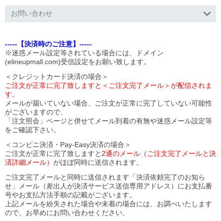
お問い合わせ
-----【決済時のご注意】-----
※迷惑メール設定等されている場合には、ドメイン
(elineupmall.com)受信設定をお願い致します。
＜クレジットカード決済の場合＞
ご注文が正常に完了致しますと＜ご注文完了メール＞が配信されま
す。
メールが届いていない場合、ご注文が正常に完了していない可能性
がございますので、
「注文照会」ページと併せてメール到着の有無や迷惑メール設定等
をご確認下さい。
＜コンビニ決済・Pay-Easy決済の場合＞
ご注文が正常に完了致しますと
2通のメール（ご注文完了メールと決
済詳細メール）
がほぼ同時に送信されます。
ご注文完了メールと同時に送信されます「決済依頼完了のお知ら
せ」メール（差出人が決済サービス送信専用アドレス）にお支払番
号やお支払方法手順の記載がございます。
上記メールを紛失された場合や未着の場合には、お調べいたします
ので、お早めにお問い合わせください。