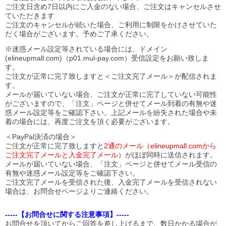
ご注文日含め7日以内にご入金のない場合、ご注文はキャンセルさせ
ていただきます
ご注文のキャンセルが続いた場合、ご利用に制限をかけさせていた
だく場合がございます。予めご了承ください。
※迷惑メール設定等されている場合には、ドメイン
(elineupmall.com)（p01.mul-pay.com）受信設定をお願い致しま
す。
ご注文が正常に完了致しますと＜ご注文完了メール＞が配信されま
す。
メールが届いていない場合、ご注文が正常に完了していない可能性
がございますので、「注文」ページと併せてメール到着の有無や迷
惑メール設定等をご確認下さい。
上記メールを紛失された場合や未
着の場合には、再度ご注文を頂く必要がございます。
＜PayPal決済の場合＞
ご注文が正常に完了致しますと
2通のメール（elineupmall.comから
ご注文完了メールと入金完了メール
）がほぼ同時に送信されます。
メールが届いていない場合、「注文」ページと併せてメール受信の
有無や迷惑メール設定等をご確認下さい。
ご注文完了メールを受信された後、入金完了メールを受信されない
場合は、お問合せページよりご連絡ください。
-----【お問合せに関する注意事項】-----
お問合せを頂いてからご回答を差し上げるまで、数日かかる場合が