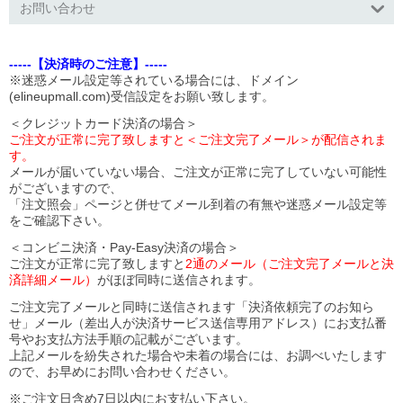
お問い合わせ
-----【決済時のご注意】-----
※迷惑メール設定等されている場合には、ドメイン
(elineupmall.com)受信設定をお願い致します。
＜クレジットカード決済の場合＞
ご注文が正常に完了致しますと＜ご注文完了メール＞が配信されま
す。
メールが届いていない場合、ご注文が正常に完了していない可能性
がございますので、
「注文照会」ページと併せてメール到着の有無や迷惑メール設定等
をご確認下さい。
＜コンビニ決済・Pay-Easy決済の場合＞
ご注文が正常に完了致しますと
2通のメール（ご注文完了メールと決
済詳細メール）
がほぼ同時に送信されます。
ご注文完了メールと同時に送信されます「決済依頼完了のお知ら
せ」メール（差出人が決済サービス送信専用アドレス）にお支払番
号やお支払方法手順の記載がございます。
上記メールを紛失された場合や未着の場合には、お調べいたします
ので、お早めにお問い合わせください。
※ご注文日含め7日以内にお支払い下さい。