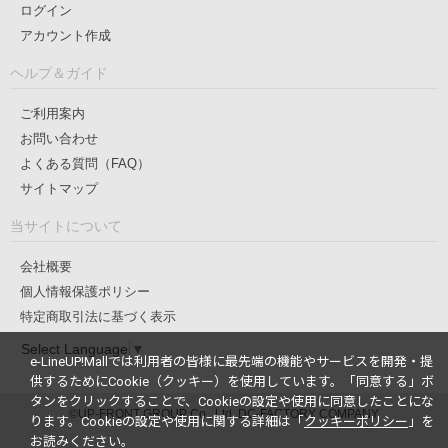
ログイン
アカウント作成
ヘルプ＆ガイド
ご利用案内
お問い合わせ
よくある質問（FAQ）
サイトマップ
当サイトについて
会社概要
個人情報保護ポリシー
特定商取引法に基づく表示
Select Language
▼
e-LineUP!Mallでは利用者の皆様に最先端の機能やサービスを開発・提
供するためにCookie（クッキー）を使用しています。
「同意する」ボ
タンをクリックすることで、Cookieの設定や使用に同意したことにな
©UP-FRONT GROUP Co., Ltd. DC-FACTORY COMPANY
ります。
Cookieの設定や使用に関する詳細は「
クッキーポリシー
」を
お読みください。