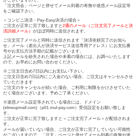
がございますので、
「注文照会」ページと併せてメール到着の有無や迷惑メール設定等
をご確認下さい。
＜コンビニ決済・Pay-Easy決済の場合＞
ご注文が正常に完了致しますと
2通のメール（ご注文完了メールと決
済詳細メール）
がほぼ同時に送信されます。
ご注文完了メールと同時に送信されます「決済依頼完了のお知ら
せ」メール（差出人が決済サービス送信専用アドレス）にお支払番
号やお支払方法手順の記載がございます。
上記メールを紛失された場合や未着の場合には、お調べいたします
ので、お早めにお問い合わせください。
※ご注文日含め7日以内にお支払い下さい。
ご注文日含め7日以内にご入金のない場合、ご注文はキャンセルさせ
ていただきます
ご注文のキャンセルが続いた場合、ご利用に制限をかけさせていた
だく場合がございます。予めご了承ください。
※迷惑メール設定等されている場合には、ドメイン
(elineupmall.com)（p01.mul-pay.com）受信設定をお願い致しま
す。
ご注文が正常に完了致しますと＜ご注文完了メール＞が配信されま
す。
メールが届いていない場合、ご注文が正常に完了していない可能性
がございますので、「注文」ページと併せてメール到着の有無や迷