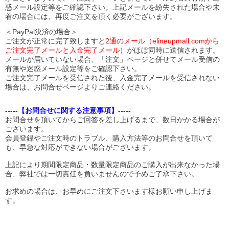
惑メール設定等をご確認下さい。
上記メールを紛失された場合や未
着の場合には、再度ご注文を頂く必要がございます。
＜PayPal決済の場合＞
ご注文が正常に完了致しますと
2通のメール（elineupmall.comから
ご注文完了メールと入金完了メール
）がほぼ同時に送信されます。
メールが届いていない場合、「注文」ページと併せてメール受信の
有無や迷惑メール設定等をご確認下さい。
ご注文完了メールを受信された後、入金完了メールを受信されない
場合は、お問合せページよりご連絡ください。
-----【お問合せに関する注意事項】-----
お問合せを頂いてからご回答を差し上げるまで、数日かかる場合が
ございます。
会員登録やご注文時のトラブル、購入方法等のお問合せを頂いて
も、早急な対応ができない場合がございます。
上記により期間限定商品・数量限定商品のご購入が出来なかった場
合、弊社では一切責任を負いませんので予めご了承下さい。
お求めの場合は、お早めにご注文下さいます様お願い申し上げま
す。