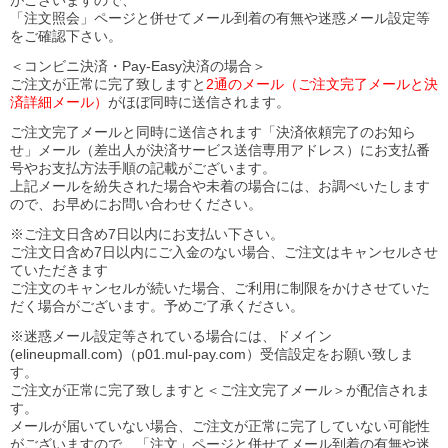
がございますので、
「注文照会」ページと併せてメール到着の有無や迷惑メール設定等
をご確認下さい。
＜コンビニ決済・Pay-Easy決済の場合＞
ご注文が正常に完了致しますと
2通のメール（ご注文完了メールと決
済詳細メール）
がほぼ同時に送信されます。
ご注文完了メールと同時に送信されます「決済依頼完了のお知ら
せ」メール（差出人が決済サービス送信専用アドレス）にお支払番
号やお支払方法手順の記載がございます。
上記メールを紛失された場合や未着の場合には、お調べいたします
ので、お早めにお問い合わせください。
※ご注文日含め7日以内にお支払い下さい。
ご注文日含め7日以内にご入金のない場合、ご注文はキャンセルさせ
ていただきます
ご注文のキャンセルが続いた場合、ご利用に制限をかけさせていた
だく場合がございます。予めご了承ください。
※迷惑メール設定等されている場合には、ドメイン
(elineupmall.com)（p01.mul-pay.com）受信設定をお願い致しま
す。
ご注文が正常に完了致しますと＜ご注文完了メール＞が配信されま
す。
メールが届いていない場合、ご注文が正常に完了していない可能性
がございますので、「注文」ページと併せてメール到着の有無や迷