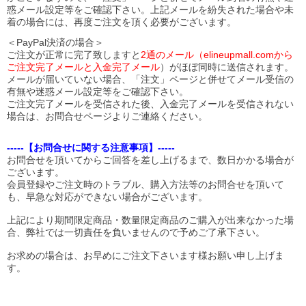
惑メール設定等をご確認下さい。
上記メールを紛失された場合や未
着の場合には、再度ご注文を頂く必要がございます。
＜PayPal決済の場合＞
ご注文が正常に完了致しますと
2通のメール（elineupmall.comから
ご注文完了メールと入金完了メール
）がほぼ同時に送信されます。
メールが届いていない場合、「注文」ページと併せてメール受信の
有無や迷惑メール設定等をご確認下さい。
ご注文完了メールを受信された後、入金完了メールを受信されない
場合は、お問合せページよりご連絡ください。
-----【お問合せに関する注意事項】-----
お問合せを頂いてからご回答を差し上げるまで、数日かかる場合が
ございます。
会員登録やご注文時のトラブル、購入方法等のお問合せを頂いて
も、早急な対応ができない場合がございます。
上記により期間限定商品・数量限定商品のご購入が出来なかった場
合、弊社では一切責任を負いませんので予めご了承下さい。
お求めの場合は、お早めにご注文下さいます様お願い申し上げま
す。