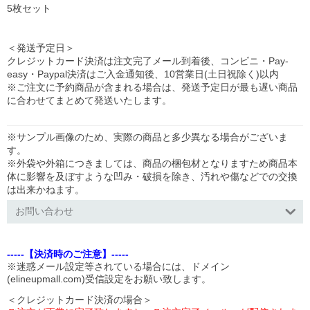
5枚セット
＜発送予定日＞
クレジットカード決済は注文完了メール到着後、コンビニ・Pay-
easy・Paypal決済はご入金通知後、10営業日(土日祝除く)以内
※ご注文に予約商品が含まれる場合は、発送予定日が最も遅い商品
に合わせてまとめて発送いたします。
※サンプル画像のため、実際の商品と多少異なる場合がございま
す。
※外袋や外箱につきましては、商品の梱包材となりますため商品本
体に影響を及ぼすような凹み・破損を除き、汚れや傷などでの交換
は出来かねます。
お問い合わせ
-----【決済時のご注意】-----
※迷惑メール設定等されている場合には、ドメイン
(elineupmall.com)受信設定をお願い致します。
＜クレジットカード決済の場合＞