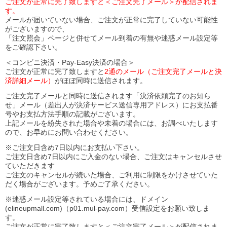
ご注文が正常に完了致しますと＜ご注文完了メール＞が配信されま
す。
メールが届いていない場合、ご注文が正常に完了していない可能性
がございますので、
「注文照会」ページと併せてメール到着の有無や迷惑メール設定等
をご確認下さい。
＜コンビニ決済・Pay-Easy決済の場合＞
ご注文が正常に完了致しますと
2通のメール（ご注文完了メールと決
済詳細メール）
がほぼ同時に送信されます。
ご注文完了メールと同時に送信されます「決済依頼完了のお知ら
せ」メール（差出人が決済サービス送信専用アドレス）にお支払番
号やお支払方法手順の記載がございます。
上記メールを紛失された場合や未着の場合には、お調べいたします
ので、お早めにお問い合わせください。
※ご注文日含め7日以内にお支払い下さい。
ご注文日含め7日以内にご入金のない場合、ご注文はキャンセルさせ
ていただきます
ご注文のキャンセルが続いた場合、ご利用に制限をかけさせていた
だく場合がございます。予めご了承ください。
※迷惑メール設定等されている場合には、ドメイン
(elineupmall.com)（p01.mul-pay.com）受信設定をお願い致しま
す。
ご注文が正常に完了致しますと＜ご注文完了メール＞が配信されま