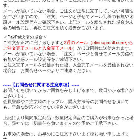
す。
メールが届いていない場合、ご注文が正常に完了していない可能性
がございますので、「注文」ページと併せてメール到着の有無や迷
惑メール設定等をご確認下さい。
上記メールを紛失された場合や未
着の場合には、再度ご注文を頂く必要がございます。
＜PayPal決済の場合＞
ご注文が正常に完了致しますと
2通のメール（elineupmall.comから
ご注文完了メールと入金完了メール
）がほぼ同時に送信されます。
メールが届いていない場合、「注文」ページと併せてメール受信の
有無や迷惑メール設定等をご確認下さい。
ご注文完了メールを受信された後、入金完了メールを受信されない
場合は、お問合せページよりご連絡ください。
-----【お問合せに関する注意事項】-----
お問合せを頂いてからご回答を差し上げるまで、数日かかる場合が
ございます。
会員登録やご注文時のトラブル、購入方法等のお問合せを頂いて
も、早急な対応ができない場合がございます。
上記により期間限定商品・数量限定商品のご購入が出来なかった場
合、弊社では一切責任を負いませんので予めご了承下さい。
お求めの場合は、お早めにご注文下さいます様お願い申し上げま