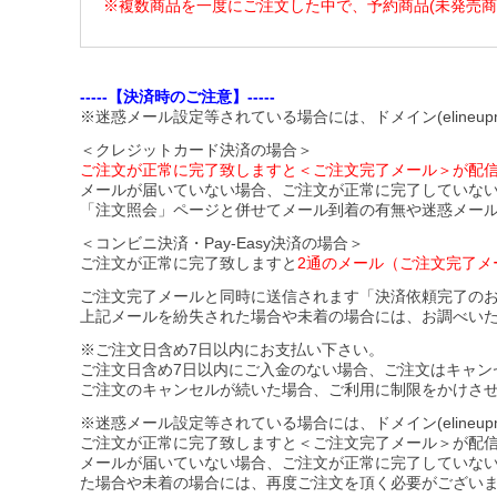
※複数商品を一度にご注文した中で、予約商品(未発売
-----【決済時のご注意】-----
※迷惑メール設定等されている場合には、ドメイン(elineupm
＜クレジットカード決済の場合＞
ご注文が正常に完了致しますと＜ご注文完了メール＞が配
メールが届いていない場合、ご注文が正常に完了していな
「注文照会」ページと併せてメール到着の有無や迷惑メー
＜コンビニ決済・Pay-Easy決済の場合＞
ご注文が正常に完了致しますと
2通のメール（ご注文完了メ
ご注文完了メールと同時に送信されます「決済依頼完了の
上記メールを紛失された場合や未着の場合には、お調べい
※ご注文日含め7日以内にお支払い下さい。
ご注文日含め7日以内にご入金のない場合、ご注文はキャン
ご注文のキャンセルが続いた場合、ご利用に制限をかけさ
※迷惑メール設定等されている場合には、ドメイン(elineupmal
ご注文が正常に完了致しますと＜ご注文完了メール＞が配
メールが届いていない場合、ご注文が正常に完了していな
た場合や未着の場合には、再度ご注文を頂く必要がござい