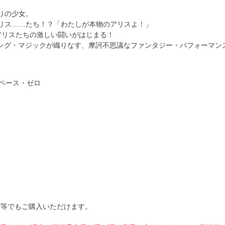
りの少女。
リス……たち！？「わたしが本物のアリスよ！」
アリスたちの激しい闘いがはじまる！
グリング・マジックが織りなす、摩訶不思議なファンタジー・パフォーマン
／スペース・ゼロ
）
ップ等でもご購入いただけます。