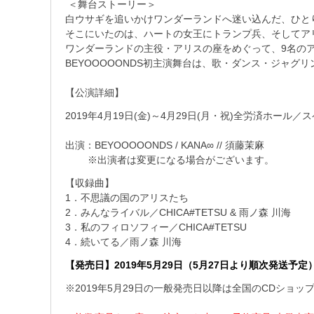
＜舞台ストーリー＞
白ウサギを追いかけワンダーランドへ迷い込んだ、ひと
そこにいたのは、ハートの女王にトランプ兵、そしてア
ワンダーランドの主役・アリスの座をめぐって、9名の
BEYOOOOONDS初主演舞台は、歌・ダンス・ジャ
【公演詳細】
2019年4月19日(金)～4月29日(月・祝)全労済ホール
出演：BEYOOOOONDS / KANA∞ // 須藤茉麻
※出演者は変更になる場合がございます。
【収録曲】
1．不思議の国のアリスたち
2．みんなライバル／CHICA#TETSU & 雨ノ森 川海
3．私のフィロソフィー／CHICA#TETSU
4．続いてる／雨ノ森 川海
【発売日】2019年5月29日（5月27日より順次発送予定
※2019年5月29日の一般発売日以降は全国のCDショ