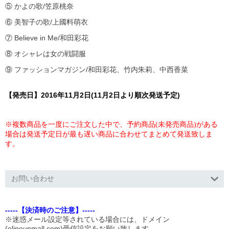
⑤ かよの歌/笠原桃奈
⑥ 美智子の歌/上國料萌衣
⑦ Believe in Me/和田彩花
⑧ オシャレは女の戦闘服
⑨ ファッションマガジン/和田彩花、竹内朱莉、中西香菜
【発売日】2016年11月2日(11月2日より順次発送予定)
※複数商品を一度にご注文した中で、予約商品(未発売商品)がある
場合は発送予定日が最も遅い商品に合わせてまとめて発送致しま
す。
お問い合わせ
-----【決済時のご注意】-----
※迷惑メール設定等されている場合には、ドメイン
(elineupmall.com)受信設定をお願い致します。