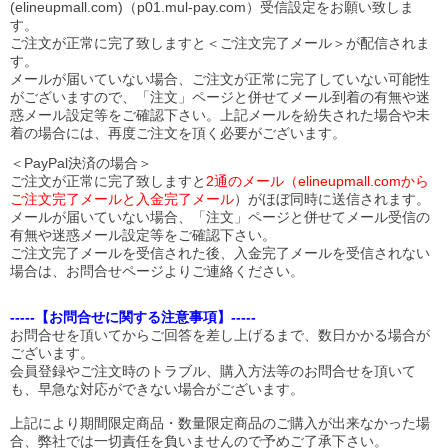
(elineupmall.com)（p01.mul-pay.com）受信設定をお願い致しま
す。
ご注文が正常に完了致しますと＜ご注文完了メール＞が配信されま
す。
メールが届いていない場合、ご注文が正常に完了していない可能性
がございますので、「注文」ページと併せてメール到着の有無や迷
惑メール設定等をご確認下さい。
上記メールを紛失された場合や未
着の場合には、再度ご注文を頂く必要がございます。
＜PayPal決済の場合＞
ご注文が正常に完了致しますと
2通のメール（elineupmall.comから
ご注文完了メールと入金完了メール
）がほぼ同時に送信されます。
メールが届いていない場合、「注文」ページと併せてメール受信の
有無や迷惑メール設定等をご確認下さい。
ご注文完了メールを受信された後、入金完了メールを受信されない
場合は、お問合せページよりご連絡ください。
-----【お問合せに関する注意事項】-----
お問合せを頂いてからご回答を差し上げるまで、数日かかる場合が
ございます。
会員登録やご注文時のトラブル、購入方法等のお問合せを頂いて
も、早急な対応ができない場合がございます。
上記により期間限定商品・数量限定商品のご購入が出来なかった場
合、弊社では一切責任を負いませんので予めご了承下さい。