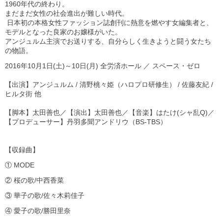
1960年代の終わり。
まだまだ女性の社会進出が難しい時代。
日本初の本格女性ファッション誌創刊に熱意を燃やす女編集者と、
モデルとなった良家のお嬢様がいた。
アンジュルム主演でお送りする、自分らしく生きようと闘う女たち
の物語。
2016年10月1日(土)～10日(月) 全労済ホール ／ スペース・ゼロ
【出演】アンジュルム / 清野桃々姫（ハロプロ研修生） / 佐藤友紀 /
ヒルタ街 他
【脚本】太田善也／【演出】太田善也／【音楽】はたけ(シャ乱Q)／
【プロデューサー】丹羽多聞アンドリウ（BS-TBS）
【収録曲】
① MODE
② 桜の歌/中西香菜
③ 華子の歌/佐々木莉佳子
④ 愛子の歌/勝田里奈