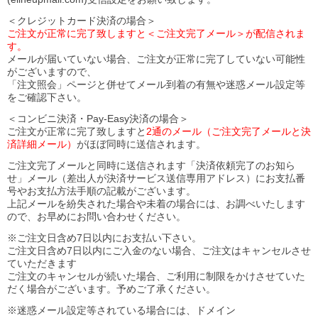
＜クレジットカード決済の場合＞
ご注文が正常に完了致しますと＜ご注文完了メール＞が配信されま
す。
メールが届いていない場合、ご注文が正常に完了していない可能性
がございますので、
「注文照会」ページと併せてメール到着の有無や迷惑メール設定等
をご確認下さい。
＜コンビニ決済・Pay-Easy決済の場合＞
ご注文が正常に完了致しますと
2通のメール（ご注文完了メールと決
済詳細メール）
がほぼ同時に送信されます。
ご注文完了メールと同時に送信されます「決済依頼完了のお知ら
せ」メール（差出人が決済サービス送信専用アドレス）にお支払番
号やお支払方法手順の記載がございます。
上記メールを紛失された場合や未着の場合には、お調べいたします
ので、お早めにお問い合わせください。
※ご注文日含め7日以内にお支払い下さい。
ご注文日含め7日以内にご入金のない場合、ご注文はキャンセルさせ
ていただきます
ご注文のキャンセルが続いた場合、ご利用に制限をかけさせていた
だく場合がございます。予めご了承ください。
※迷惑メール設定等されている場合には、ドメイン