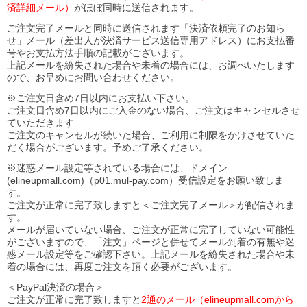
済詳細メール）
がほぼ同時に送信されます。
ご注文完了メールと同時に送信されます「決済依頼完了のお知ら
せ」メール（差出人が決済サービス送信専用アドレス）にお支払番
号やお支払方法手順の記載がございます。
上記メールを紛失された場合や未着の場合には、お調べいたします
ので、お早めにお問い合わせください。
※ご注文日含め7日以内にお支払い下さい。
ご注文日含め7日以内にご入金のない場合、ご注文はキャンセルさせ
ていただきます
ご注文のキャンセルが続いた場合、ご利用に制限をかけさせていた
だく場合がございます。予めご了承ください。
※迷惑メール設定等されている場合には、ドメイン
(elineupmall.com)（p01.mul-pay.com）受信設定をお願い致しま
す。
ご注文が正常に完了致しますと＜ご注文完了メール＞が配信されま
す。
メールが届いていない場合、ご注文が正常に完了していない可能性
がございますので、「注文」ページと併せてメール到着の有無や迷
惑メール設定等をご確認下さい。
上記メールを紛失された場合や未
着の場合には、再度ご注文を頂く必要がございます。
＜PayPal決済の場合＞
ご注文が正常に完了致しますと
2通のメール（elineupmall.comから