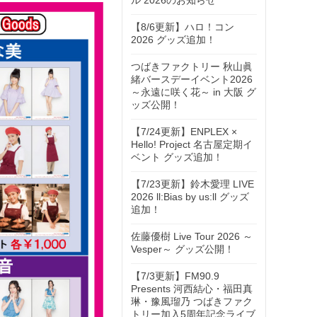
ル 2026のお知らせ
【8/6更新】ハロ！コン
2026 グッズ追加！
つばきファクトリー 秋山眞
緒バースデーイベント2026
～永遠に咲く花～ in 大阪 グ
ッズ公開！
【7/24更新】ENPLEX ×
Hello! Project 名古屋定期イ
ベント グッズ追加！
【7/23更新】鈴木愛理 LIVE
2026 ll:Bias by us:ll グッズ
追加！
佐藤優樹 Live Tour 2026 ～
Vesper～ グッズ公開！
【7/3更新】FM90.9
Presents 河西結心・福田真
琳・豫風瑠乃 つばきファク
トリー加入5周年記念ライブ