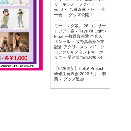
リトキャメ・ファイッ！
vol.3 ～ 合縁奇縁 ～/～ 一期
一会 ～ グッズ公開！
モーニング娘。'26 コンサー
トツアー春 - Rays Of Light -
Final ～牧野真莉愛 卒業ス
ペシャル～ 牧野真莉愛卒業
記念 アクリルスタンド、ソ
ロアクリルスタンドキーホ
ルダー 受注販売のお知らせ
【6/26更新】Hello! Project
研修生発表会 2026 6月 ～若
葉～ グッズ追加！