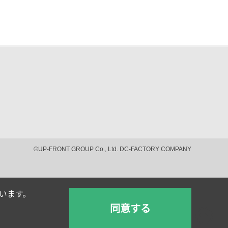
©UP-FRONT GROUP Co., Ltd. DC-FACTORY COMPANY
ています。
同意する