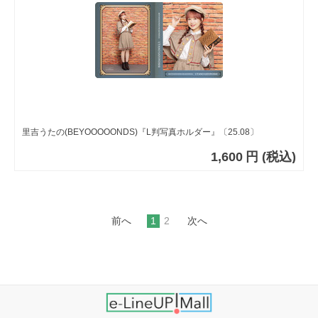
里吉うたの(BEYOOOOONDS)『L判写真ホルダー』〔25.08〕
1,600
円
(税込)
前へ
1
2
次へ