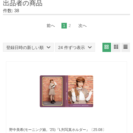
出品者の商品
件数: 38
前へ
1
2
次へ
登録日時の新しい順
24 件ずつ表示
野中美希(モーニング娘。'25)『L判写真ホルダー』〔25.08〕