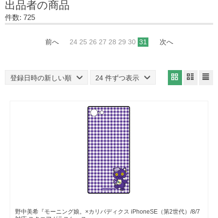
出品者の商品
件数: 725
前へ
24
25
26
27
28
29
30
31
次へ
登録日時の新しい順
24 件ずつ表示
野中美希『モーニング娘。×カリバディクス iPhoneSE（第2世代）/8/7