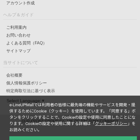
アカウント作成
ヘルプ＆ガイド
ご利用案内
お問い合わせ
よくある質問（FAQ）
サイトマップ
当サイトについて
会社概要
個人情報保護ポリシー
特定商取引法に基づく表示
Select Language
▼
e-LineUP!Mallでは利用者の皆様に最先端の機能やサービスを開発・提
供するためにCookie（クッキー）を使用しています。
「同意する」ボ
タンをクリックすることで、Cookieの設定や使用に同意したことにな
©UP-FRONT GROUP Co., Ltd. DC-FACTORY COMPANY
ります。
Cookieの設定や使用に関する詳細は「
クッキーポリシー
」を
お読みください。