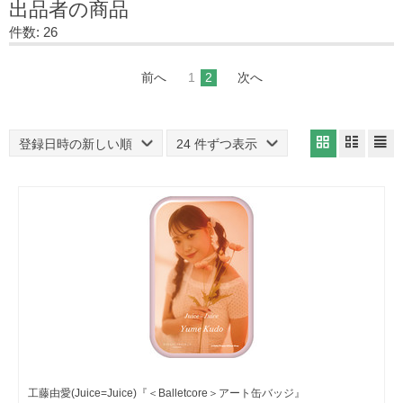
出品者の商品
件数: 26
前へ
1
2
次へ
登録日時の新しい順
24 件ずつ表示
工藤由愛(Juice=Juice)『＜Balletcore＞アート缶バッジ』