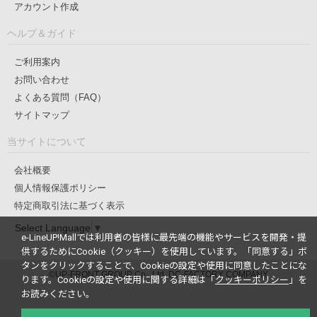
アカウント作成
ヘルプ＆ガイド
ご利用案内
お問い合わせ
よくある質問（FAQ）
サイトマップ
当サイトについて
会社概要
個人情報保護ポリシー
特定商取引法に基づく表示
Select Language
▼
e-LineUP!Mallでは利用者の皆様に最先端の機能やサービスを開発・提
供するためにCookie（クッキー）を使用しています。
「同意する」ボ
タンをクリックすることで、Cookieの設定や使用に同意したことにな
©UP-FRONT GROUP Co., Ltd. DC-FACTORY COMPANY
ります。
Cookieの設定や使用に関する詳細は「
クッキーポリシー
」を
お読みください。