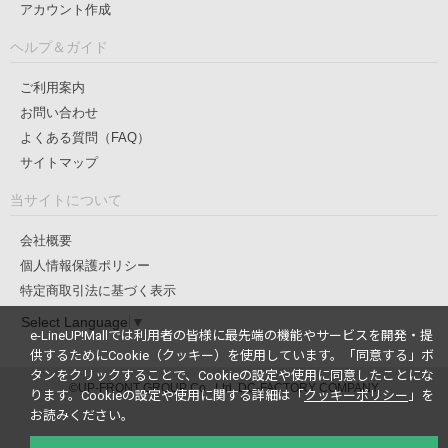
アカウント作成
ヘルプ＆ガイド
ご利用案内
お問い合わせ
よくある質問（FAQ）
サイトマップ
当サイトについて
会社概要
個人情報保護ポリシー
特定商取引法に基づく表示
Select Language
▼
e-LineUP!Mallでは利用者の皆様に最先端の機能やサービスを開発・提
供するためにCookie（クッキー）を使用しています。
「同意する」ボ
タンをクリックすることで、Cookieの設定や使用に同意したことにな
©UP-FRONT GROUP Co., Ltd. DC-FACTORY COMPANY
ります。
Cookieの設定や使用に関する詳細は「
クッキーポリシー
」を
お読みください。