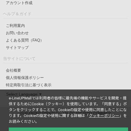
アカウント作成
ヘルプ＆ガイド
ご利用案内
お問い合わせ
よくある質問（FAQ）
サイトマップ
当サイトについて
会社概要
個人情報保護ポリシー
特定商取引法に基づく表示
Select Language
▼
e-LineUP!Mallでは利用者の皆様に最先端の機能やサービスを開発・提
供するためにCookie（クッキー）を使用しています。
「同意する」ボ
タンをクリックすることで、Cookieの設定や使用に同意したことにな
©UP-FRONT GROUP Co., Ltd. DC-FACTORY COMPANY
ります。
Cookieの設定や使用に関する詳細は「
クッキーポリシー
」を
お読みください。