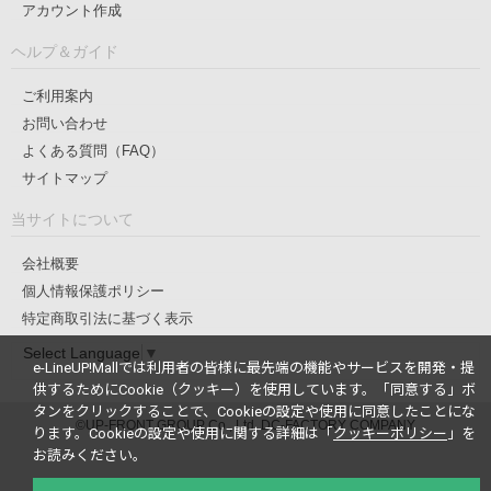
アカウント作成
ヘルプ＆ガイド
ご利用案内
お問い合わせ
よくある質問（FAQ）
サイトマップ
当サイトについて
会社概要
個人情報保護ポリシー
特定商取引法に基づく表示
Select Language
▼
e-LineUP!Mallでは利用者の皆様に最先端の機能やサービスを開発・提
供するためにCookie（クッキー）を使用しています。
「同意する」ボ
タンをクリックすることで、Cookieの設定や使用に同意したことにな
©UP-FRONT GROUP Co., Ltd. DC-FACTORY COMPANY
ります。
Cookieの設定や使用に関する詳細は「
クッキーポリシー
」を
お読みください。