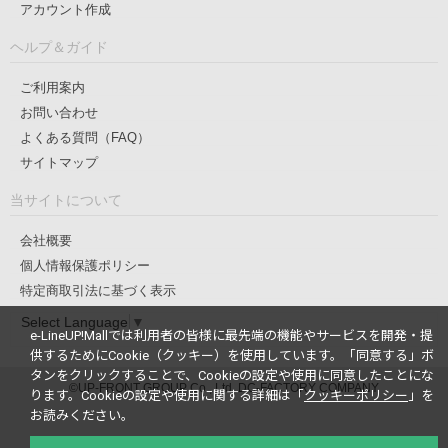
アカウント作成
ヘルプ＆ガイド
ご利用案内
お問い合わせ
よくある質問（FAQ）
サイトマップ
当サイトについて
会社概要
個人情報保護ポリシー
特定商取引法に基づく表示
Select Language
▼
e-LineUP!Mallでは利用者の皆様に最先端の機能やサービスを開発・提
供するためにCookie（クッキー）を使用しています。
「同意する」ボ
タンをクリックすることで、Cookieの設定や使用に同意したことにな
©UP-FRONT GROUP Co., Ltd. DC-FACTORY COMPANY
ります。
Cookieの設定や使用に関する詳細は「
クッキーポリシー
」を
お読みください。