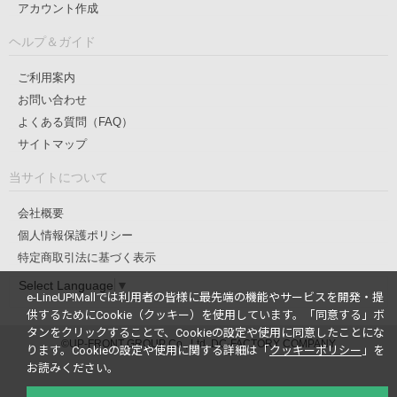
アカウント作成
ヘルプ＆ガイド
ご利用案内
お問い合わせ
よくある質問（FAQ）
サイトマップ
当サイトについて
会社概要
個人情報保護ポリシー
特定商取引法に基づく表示
Select Language
▼
e-LineUP!Mallでは利用者の皆様に最先端の機能やサービスを開発・提
供するためにCookie（クッキー）を使用しています。
「同意する」ボ
タンをクリックすることで、Cookieの設定や使用に同意したことにな
©UP-FRONT GROUP Co., Ltd. DC-FACTORY COMPANY
ります。
Cookieの設定や使用に関する詳細は「
クッキーポリシー
」を
お読みください。