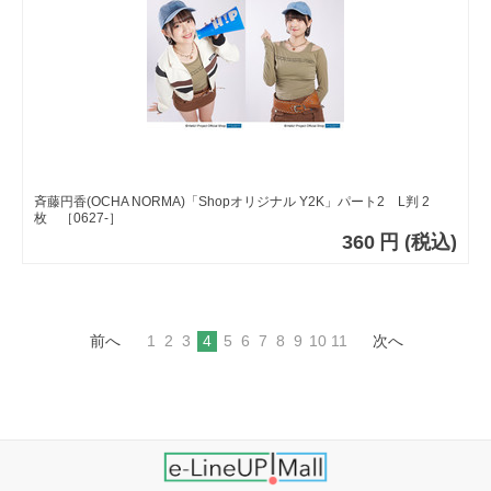
斉藤円香(OCHA NORMA)「Shopオリジナル Y2K」パート2 L判 2
枚 ［0627-］
360
円
(税込)
前へ
1
2
3
4
5
6
7
8
9
10
11
次へ