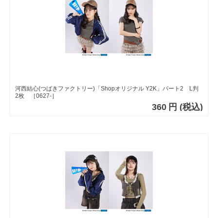
河西結心(つばきファクトリー)「Shopオリジナル Y2K」パート2 L判
2枚 ［0627-］
360
円
(税込)