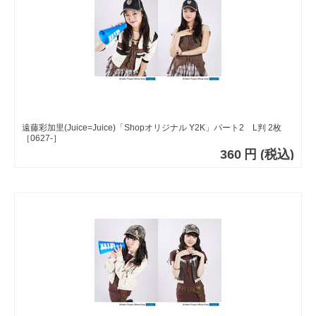
遠藤彩加里(Juice=Juice)「Shopオリジナル Y2K」パート2 L判 2枚
［0627-］
360
円
(税込)