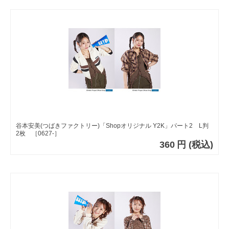
谷本安美(つばきファクトリー)「Shopオリジナル Y2K」パート2 L判
2枚 ［0627-］
360
円
(税込)