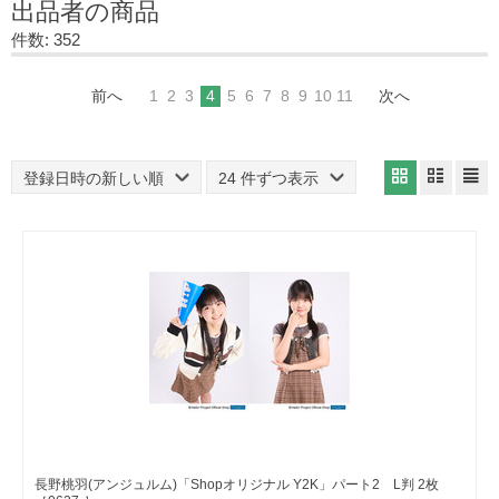
出品者の商品
件数: 352
前へ
1
2
3
4
5
6
7
8
9
10
11
次へ
登録日時の新しい順
24 件ずつ表示
長野桃羽(アンジュルム)「Shopオリジナル Y2K」パート2 L判 2枚