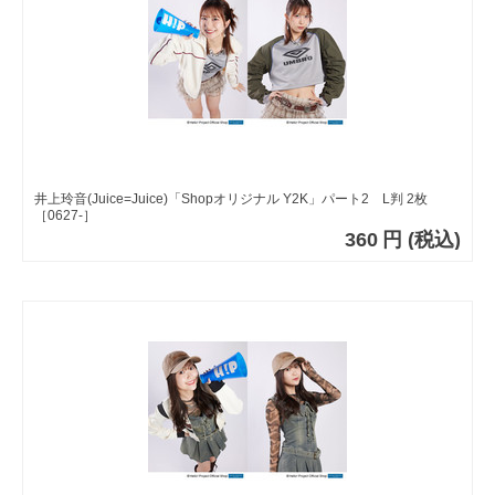
井上玲音(Juice=Juice)「Shopオリジナル Y2K」パート2 L判 2枚
［0627-］
360
円
(税込)