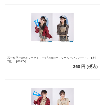
石井泉羽(つばきファクトリー)「Shopオリジナル Y2K」パート2 L判
2枚 ［0627-］
360
円
(税込)