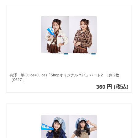
有澤一華(Juice=Juice)「Shopオリジナル Y2K」パート2 L判 2枚
［0627-］
360
円
(税込)