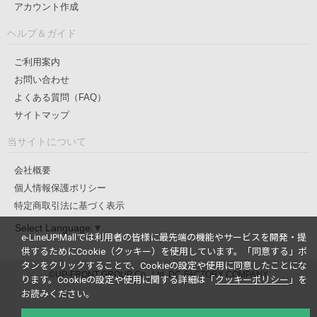
アカウント作成
ヘルプ＆ガイド
ご利用案内
お問い合わせ
よくある質問（FAQ）
サイトマップ
当サイトについて
会社概要
個人情報保護ポリシー
特定商取引法に基づく表示
Select Language
▼
e-LineUP!Mallでは利用者の皆様に最先端の機能やサービスを開発・提
供するためにCookie（クッキー）を使用しています。
「同意する」ボ
タンをクリックすることで、Cookieの設定や使用に同意したことにな
©UP-FRONT GROUP Co., Ltd. DC-FACTORY COMPANY
ります。
Cookieの設定や使用に関する詳細は「
クッキーポリシー
」を
お読みください。