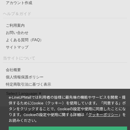
アカウント作成
ヘルプ＆ガイド
ご利用案内
お問い合わせ
よくある質問（FAQ）
サイトマップ
当サイトについて
会社概要
個人情報保護ポリシー
特定商取引法に基づく表示
Select Language
▼
e-LineUP!Mallでは利用者の皆様に最先端の機能やサービスを開発・提
供するためにCookie（クッキー）を使用しています。
「同意する」ボ
タンをクリックすることで、Cookieの設定や使用に同意したことにな
©UP-FRONT GROUP Co., Ltd. DC-FACTORY COMPANY
ります。
Cookieの設定や使用に関する詳細は「
クッキーポリシー
」を
お読みください。