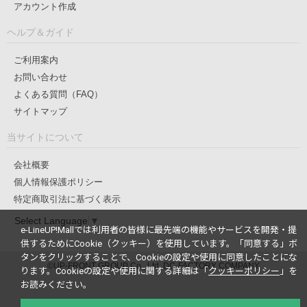
アカウント作成
ヘルプ＆ガイド
ご利用案内
お問い合わせ
よくある質問（FAQ）
サイトマップ
当サイトについて
会社概要
個人情報保護ポリシー
特定商取引法に基づく表示
Select Language
▼
e-LineUP!Mallでは利用者の皆様に最先端の機能やサービスを開発・提
供するためにCookie（クッキー）を使用しています。
「同意する」ボ
タンをクリックすることで、Cookieの設定や使用に同意したことにな
©UP-FRONT GROUP Co., Ltd. DC-FACTORY COMPANY
ります。
Cookieの設定や使用に関する詳細は「
クッキーポリシー
」を
お読みください。