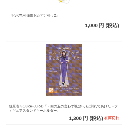
『FSK専用 撮影おたすけ棒：2』
1,000
円
(税込)
段原瑠々(Juice=Juice)『＜四の五の言わず颯(さっ)と別れてあげた＞フ
ィギュアスタンドキーホルダー』
1,300
円
(税込)
在庫切れ