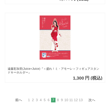
遠藤彩加里(Juice=Juice)『＜盛れ！ミ・アモーレ＞フィギュアスタン
ドキーホルダー』
1,300
円
(税込)
前へ
1
2
3
4
5
6
7
8
9
10
11
12
13
次へ