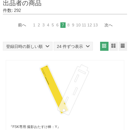
出品者の商品
件数: 292
前へ
1
2
3
4
5
6
7
8
9
10
11
12
13
次へ
登録日時の新しい順
24 件ずつ表示
『FSK専用 撮影おたすけ棒：Y』