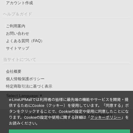
アカウント作成
ヘルプ＆ガイド
ご利用案内
お問い合わせ
よくある質問（FAQ）
サイトマップ
当サイトについて
会社概要
個人情報保護ポリシー
特定商取引法に基づく表示
Select Language
▼
e-LineUP!Mallでは利用者の皆様に最先端の機能やサービスを開発・提
供するためにCookie（クッキー）を使用しています。
「同意する」ボ
タンをクリックすることで、Cookieの設定や使用に同意したことにな
©UP-FRONT GROUP Co., Ltd. DC-FACTORY COMPANY
ります。
Cookieの設定や使用に関する詳細は「
クッキーポリシー
」を
お読みください。