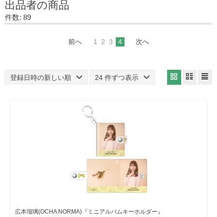
出品者の商品
件数: 89
前へ
1
2
3
4
次へ
登録日時の新しい順
24 件ずつ表示
広本瑠璃(OCHA NORMA)『ミニアルバムキーホルダー』