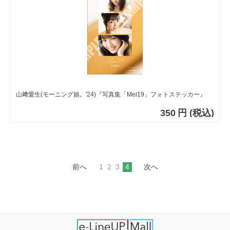
山﨑愛生(モーニング娘。'24)『写真集「Mei19」フォトステッカー』
350
円
(税込)
前へ
1
2
3
4
次へ