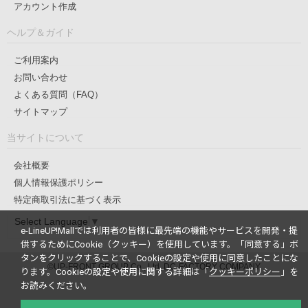
アカウント作成
ヘルプ＆ガイド
ご利用案内
お問い合わせ
よくある質問（FAQ）
サイトマップ
当サイトについて
会社概要
個人情報保護ポリシー
特定商取引法に基づく表示
Select Language
▼
e-LineUP!Mallでは利用者の皆様に最先端の機能やサービスを開発・提
供するためにCookie（クッキー）を使用しています。
「同意する」ボ
タンをクリックすることで、Cookieの設定や使用に同意したことにな
©UP-FRONT GROUP Co., Ltd. DC-FACTORY COMPANY
ります。
Cookieの設定や使用に関する詳細は「
クッキーポリシー
」を
お読みください。