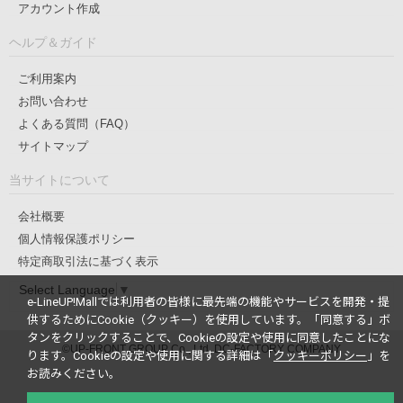
アカウント作成
ヘルプ＆ガイド
ご利用案内
お問い合わせ
よくある質問（FAQ）
サイトマップ
当サイトについて
会社概要
個人情報保護ポリシー
特定商取引法に基づく表示
Select Language
▼
e-LineUP!Mallでは利用者の皆様に最先端の機能やサービスを開発・提
供するためにCookie（クッキー）を使用しています。
「同意する」ボ
タンをクリックすることで、Cookieの設定や使用に同意したことにな
©UP-FRONT GROUP Co., Ltd. DC-FACTORY COMPANY
ります。
Cookieの設定や使用に関する詳細は「
クッキーポリシー
」を
お読みください。