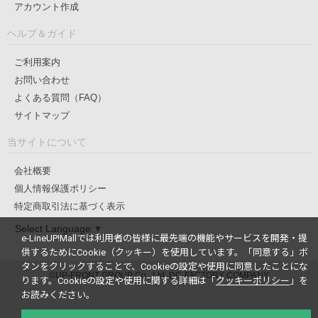
アカウント作成
ヘルプ＆ガイド
ご利用案内
お問い合わせ
よくある質問（FAQ）
サイトマップ
当サイトについて
会社概要
個人情報保護ポリシー
特定商取引法に基づく表示
Select Language
▼
e-LineUP!Mallでは利用者の皆様に最先端の機能やサービスを開発・提
供するためにCookie（クッキー）を使用しています。
「同意する」ボ
タンをクリックすることで、Cookieの設定や使用に同意したことにな
©UP-FRONT GROUP Co., Ltd. DC-FACTORY COMPANY
ります。
Cookieの設定や使用に関する詳細は「
クッキーポリシー
」を
お読みください。