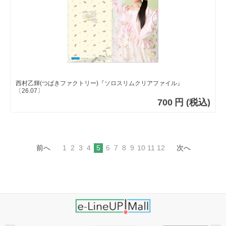
西村乙輝(つばきファクトリー)『ソロスリムクリアファイル』
〔26.07〕
700
円
(税込)
前へ
1
2
3
4
5
6
7
8
9
10
11
12
次へ