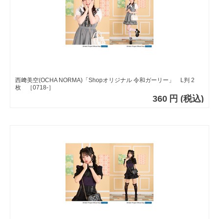
西﨑美空(OCHA NORMA)「Shopオリジナル 令和ガーリー」 L判 2
枚 ［0718-］
360
円
(税込)