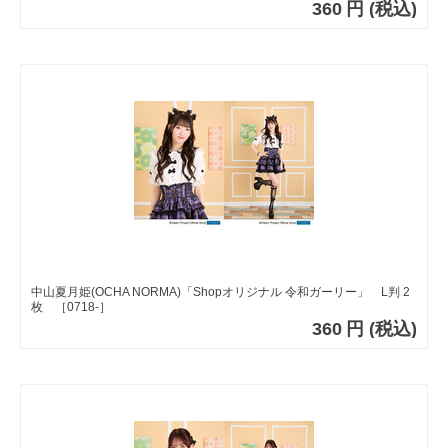
360
円
(税込)
中山夏月姫(OCHA NORMA)「Shopオリジナル 令和ガーリー」 L判 2
枚 ［0718-］
360
円
(税込)