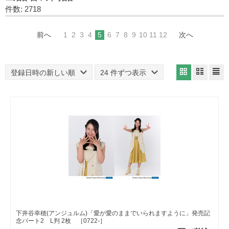
件数: 2718
前へ
1
2
3
4
5
6
7
8
9
10
11
12
次へ
登録日時の新しい順
24 件ずつ表示
下井谷幸穂(アンジュルム)「愛が愛のままでいられますように」発売記
念パート2 L判 2枚 ［0722-］