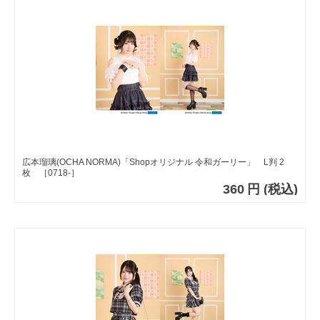
広本瑠璃(OCHA NORMA)「Shopオリジナル 令和ガーリー」 L判 2
枚 ［0718-］
360
円
(税込)