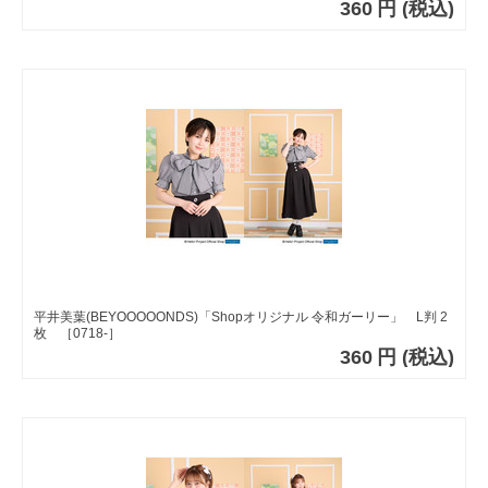
360
円
(税込)
平井美葉(BEYOOOOONDS)「Shopオリジナル 令和ガーリー」 L判 2
枚 ［0718-］
360
円
(税込)