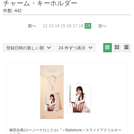
チャーム・キーホルダー
件数: 442
前へ
12
13
14
15
16
17
18
19
次へ
登録日時の新しい順
24 件ずつ表示
橋田歩果(ロージークロニクル)『＜Balletcore＞スライドアクリルキー