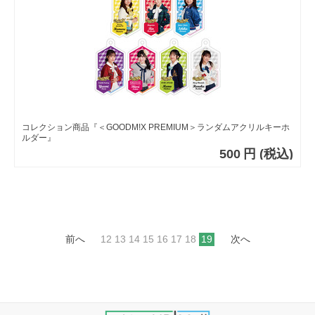
コレクション商品『＜GOODM!X PREMIUM＞ランダムアクリルキーホ
ルダー』
500
円
(税込)
前へ
12
13
14
15
16
17
18
19
次へ