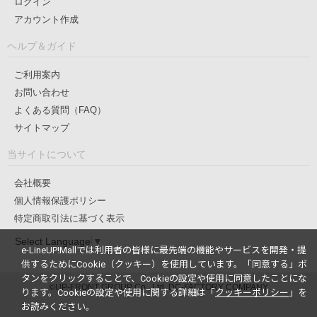
ログイン
アカウント作成
ヘルプ＆ガイド
ご利用案内
お問い合わせ
よくある質問（FAQ）
サイトマップ
当サイトについて
会社概要
個人情報保護ポリシー
特定商取引法に基づく表示
Select Language
▼
e-LineUP!Mallでは利用者の皆様に最先端の機能やサービスを開発・提
供するためにCookie（クッキー）を使用しています。
「同意する」ボ
タンをクリックすることで、Cookieの設定や使用に同意したことにな
©UP-FRONT GROUP Co., Ltd. DC-FACTORY COMPANY
ります。
Cookieの設定や使用に関する詳細は「
クッキーポリシー
」を
お読みください。