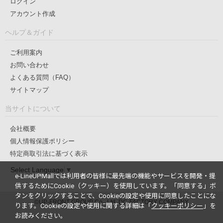
ログイン
アカウント作成
ヘルプ＆ガイド
ご利用案内
お問い合わせ
よくある質問（FAQ）
サイトマップ
当サイトについて
会社概要
個人情報保護ポリシー
特定商取引法に基づく表示
Select Language
▼
e-LineUP!Mallでは利用者の皆様に最先端の機能やサービスを開発・提
供するためにCookie（クッキー）を使用しています。
「同意する」ボ
タンをクリックすることで、Cookieの設定や使用に同意したことにな
©UP-FRONT GROUP Co., Ltd. DC-FACTORY COMPANY
ります。
Cookieの設定や使用に関する詳細は「
クッキーポリシー
」を
お読みください。