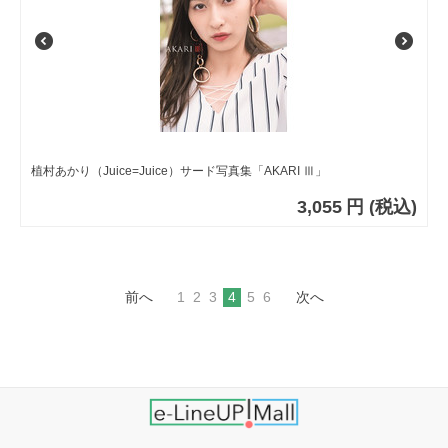
植村あかり（Juice=Juice）サード写真集「AKARI Ⅲ」
3,055
円
(税込)
前へ
1
2
3
4
5
6
次へ