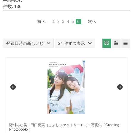
件数: 136
前へ
1
2
3
4
5
6
次へ
登録日時の新しい順
24 件ずつ表示
野村みな美・田口夏実（こぶしファクトリー）ミニ写真集「Greeting-
Photobook-」