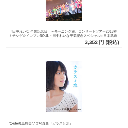
『田中れいな 卒業記念日 ～モーニング娘。コンサートツアー2013春
ミチシゲ☆イレブンSOUL～田中れいな卒業記念スペシャルin日本武道
館』ライブ写真集
3,352
円
(税込)
℃-ute矢島舞美ソロ写真集『ガラスと水』