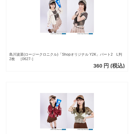
島川波菜(ロージークロニクル)「Shopオリジナル Y2K」パート2 L判
2枚 ［0627-］
360
円
(税込)