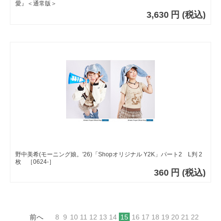
愛』＜通常版＞
3,630
円
(税込)
野中美希(モーニング娘。'26)「Shopオリジナル Y2K」パート2 L判 2
枚 ［0624-］
360
円
(税込)
前へ
8
9
10
11
12
13
14
15
16
17
18
19
20
21
22