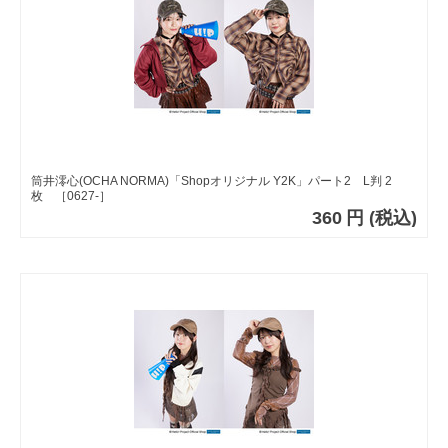
筒井澪心(OCHA NORMA)「Shopオリジナル Y2K」パート2 L判 2
枚 ［0627-］
360
円
(税込)