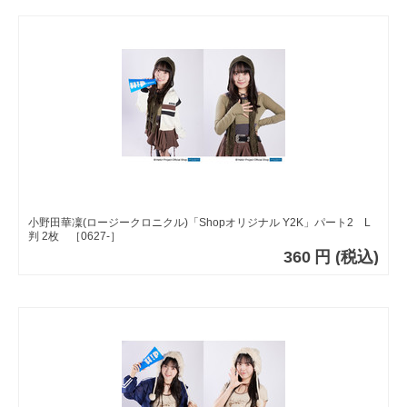
小野田華凜(ロージークロニクル)「Shopオリジナル Y2K」パート2 L
判 2枚 ［0627-］
360
円
(税込)