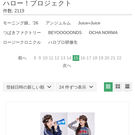
ハロー！プロジェクト
件数: 2119
モーニング娘。'26
アンジュルム
Juice=Juice
つばきファクトリー
BEYOOOOONDS
OCHA NORMA
ロージークロニクル
ハロプロ研修生
前へ
8
9
10
11
12
13
14
15
16
17
18
19
20
21
22
次へ
登録日時の新しい順
24 件ずつ表示