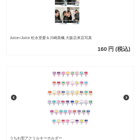
Juice=Juice 松永里愛＆川嶋美楓 大阪店来店写真
160
円
(税込)
うちわ型アクリルキーホルダー