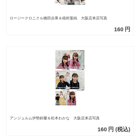
ロージークロニクル橋田歩果＆植村葉純 大阪店来店写真
160
円
アンジュルム伊勢鈴蘭＆松本わかな 大阪店来店写真
160
円
(税込)