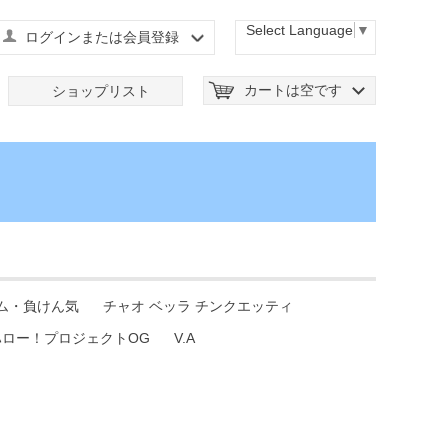
Select Language
▼
ログインまたは会員登録
カートは空です
ショップリスト
ム・負けん気
チャオ ベッラ チンクエッティ
ハロー！プロジェクトOG
V.A